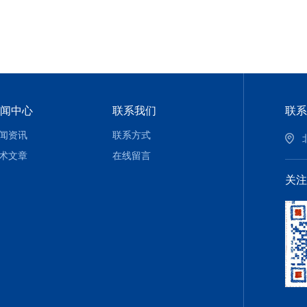
闻中心
联系我们
联系
闻资讯
联系方式
术文章
在线留言
关注