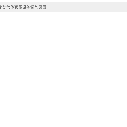
消防气体顶压设备漏气原因