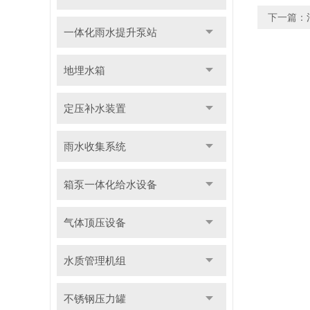
下一篇：
一体化雨水提升泵站
地埋水箱
定压补水装置
雨水收集系统
箱泵一体化给水设备
气体顶压设备
水质管理机组
不锈钢压力罐