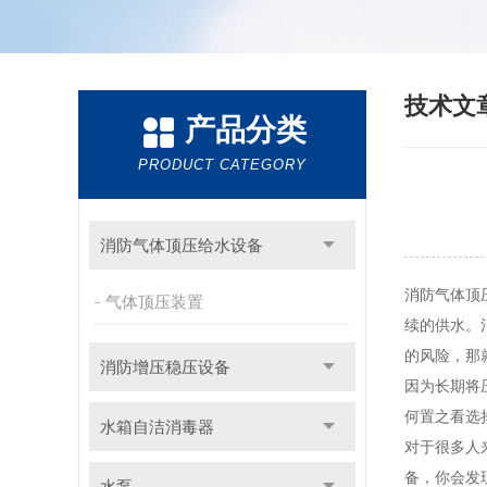
技术文
产品分类
PRODUCT CATEGORY
消防气体顶压给水设备
消防气体顶
气体顶压装置
续的供水。
的风险，那
消防增压稳压设备
因为长期将
何置之看选
水箱自洁消毒器
对于很多人
备，你会发
水泵