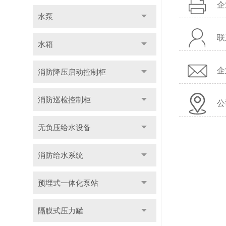
企
水泵
联
水箱
企
消防降压启动控制柜
消防巡检控制柜
公
无负压给水设备
消防给水系统
预埋式一体化泵站
隔膜式压力罐