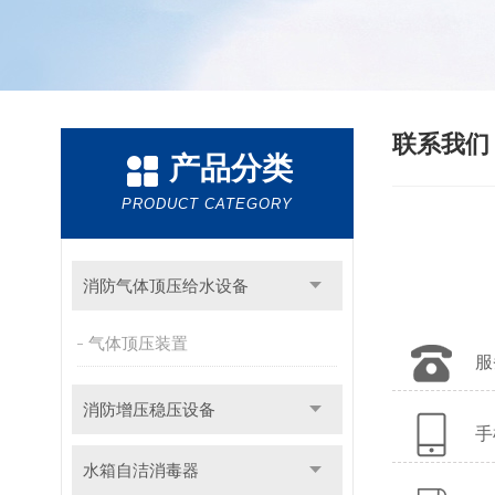
联系我
产品分类
PRODUCT CATEGORY
消防气体顶压给水设备
气体顶压装置
服
消防增压稳压设备
手
水箱自洁消毒器