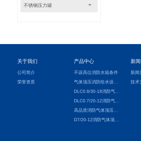
不锈钢压力罐
关于我们
产品中心
新闻
公司简介
不设高位消防水箱条件
新闻
荣誉资质
气体顶压消防给水设备（气压罐）工作原理
技术
DLC0.8/30-18消防气体顶压设备价格
DLC0.7/20-12消防气体顶压给水设备厂家
高品质消防气体顶压给水设备价格
D7/20-12消防气体顶压给水设备-运行成本低