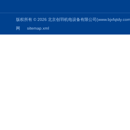
版权所有 © 2026 北京创羽机电设备有限公司(www.bjxfqtdy.com) 
网
sitemap.xml