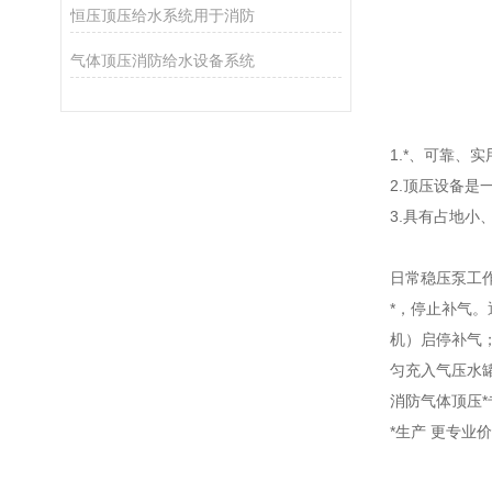
恒压顶压给水系统用于消防
气体顶压消防给水设备系统
1.*、可靠、
2.顶压设备是
3.具有占地
日常稳压泵工
*，停止补气
机）启停补气
匀充入气压水罐
消防气体顶压*
*生产 更专业