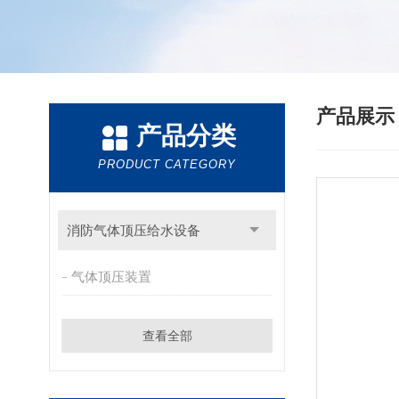
产品展
产品分类
PRODUCT CATEGORY
消防气体顶压给水设备
气体顶压装置
查看全部