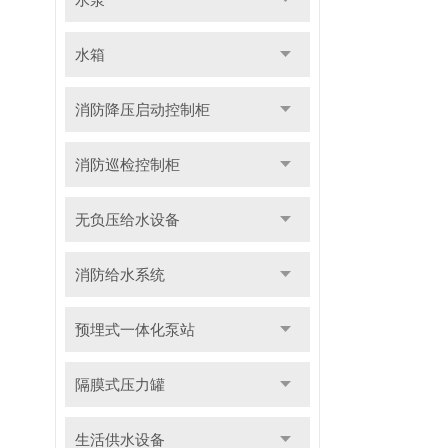
水箱
消防降压启动控制柜
消防巡检控制柜
无负压给水设备
消防给水系统
预埋式一体化泵站
隔膜式压力罐
生活供水设备