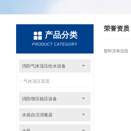
荣誉资
产品分类
PRODUCT CATEGORY
暂时没有信息
消防气体顶压给水设备
气体顶压装置
消防增压稳压设备
水箱自洁消毒器
水泵