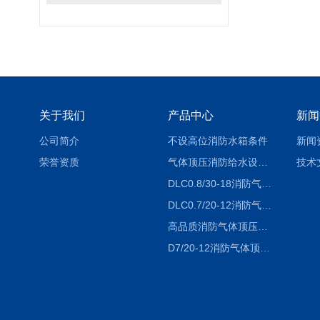
关于我们
产品中心
新闻
公司简介
不设高位消防水箱条件
新闻
荣誉资质
气体顶压消防给水设备（气压罐）工作原理
技术
DLC0.8/30-18消防气体顶压设备价格
DLC0.7/20-12消防气体顶压给水设备厂家
高品质消防气体顶压给水设备价格
D7/20-12消防气体顶压给水设备-运行成本低