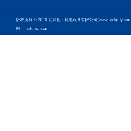
版权所有 © 2026 北京创羽机电设备有限公司(www.bjxfqtdy.com) 
网
sitemap.xml