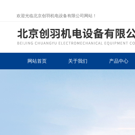
欢迎光临北京创羽机电设备有限公司网站！
网站首页
关于我们
产品中心