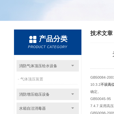
技术文
产品分类
PRODUCT CATEGORY
消防气体顶压给水设备
GB50084-200
气体顶压装置
10.3.2
不设高
确定。
消防增压稳压设备
GB50045-
7.4.7 采用
水箱自洁消毒器
GB50098-