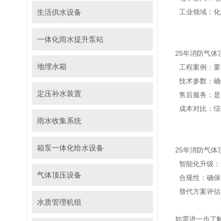
生活供水设备
工业领域：化
一体化雨水提升泵站
25年消防气
地埋水箱
工程案例：要
技术参数：确认
定压补水装置
售后服务：是
成本对比：综合
雨水收集系统
箱泵一体化给水设备
25年消防气
智能化升级：
气体顶压设备
合规性：确保设
替代方案评估
水质管理机组
如需进一步了