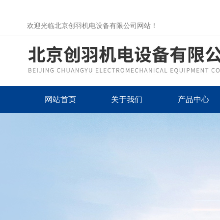
欢迎光临北京创羽机电设备有限公司网站！
网站首页
关于我们
产品中心