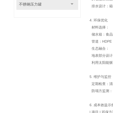
不锈钢压力罐
排水设计
：
箱
4
.
环保优化
材料
选择
：
储
水箱：
食品
管道：
H
DPE
生态
融合
：
地表
部分
设计
利用
太阳能驱
5
.
维护与
监控
定期检查
：
清
防
塌方
监测
：
6
.
成本效益
示
|
项目
|
环保方