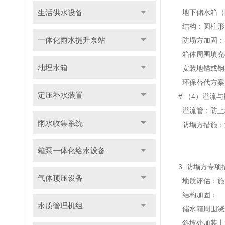
生活供水设备
地下储
水箱（
结构
：
圆柱形
一体化雨水提升泵站
防
塌方
加固
：
箱体
周围填充
地埋水箱
安装
地
锚或
钢
环保
替代
方案
定压补水装置
#
（4
）溢
流与
溢流
管
：防止
雨水收集系统
防塌
方措施
：
箱泵一体化给水设备
3.
防
塌方
专项
气体顶压设备
地质
评估
：
施
结构
加固
：
水质管理机组
储
水箱周围
浇
斜坡处
加装
土