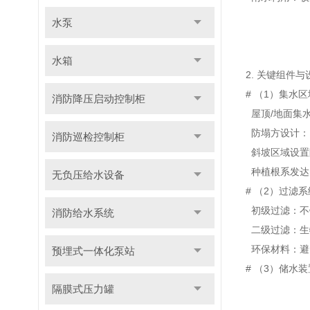
水泵
水箱
2
.
关键组件
与
#
（1
）集
水区
消防降压启动控制柜
屋顶
/
地面集
防
塌方
设计
：
消防巡检控制柜
斜坡
区域
设置
种植
根系发达
无负压给水设备
#
（2
）过滤
系
初级
过滤
：不
消防给水系统
二级
过滤
：生
环保材料
：
避
预埋式一体化泵站
#
（
3）
储水
装
隔膜式压力罐