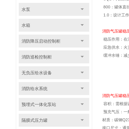
800：罐体直
水泵
1.0：设计工
水箱
消防气压罐稳压罐
稳压作用：在
消防降压启动控制柜
应急供水：火
缓冲水锤：减
消防巡检控制柜
无负压给水设备
消防给水系统
消防气压罐稳压罐
容积
：
需根据
预埋式一体化泵站
预
充气压
：
一
材质
：
碳钢
Q2
隔膜式压力罐
接口
尺寸
：
通