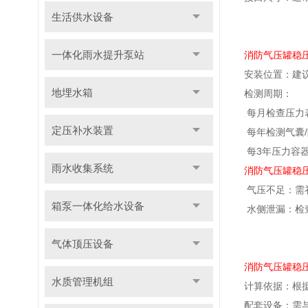
生活供水设备
一体化雨水提升泵站
消防气压罐稳压罐
安装
位置
：建
地埋水箱
检测
周期
：
每月检查
压力
定压补水装置
每年检测
气囊/
每3
年压力
容
雨水收集系统
消防气压罐稳压罐
气压不足
：
需
箱泵一体化给水设备
水
侧
泄漏
：检
气体顶压设备
消防气压罐稳压罐
水质管理机组
计算
依据
：根
配套
设备
：需