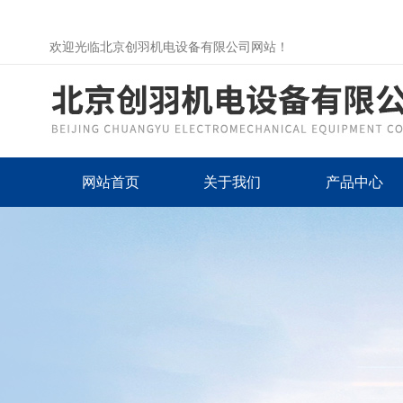
欢迎光临北京创羽机电设备有限公司网站！
网站首页
关于我们
产品中心