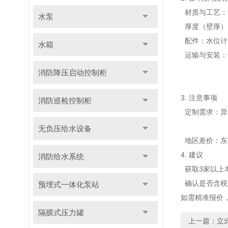
材质与
工艺
：
水泵
厚度（
壁
厚）
配件
：
水位
计
水箱
运输
与安装
：
消防降压启动控制柜
3
.
注意事项
消防巡检控制柜
定制
需求
：异
无负压给水设备
地区
差价
：
东
4.
建议
消防给水系统
获取3
家
以上
确认
是否
含
税
预埋式一体化泵站
如需精准
报价
隔膜式压力罐
上一篇：
立