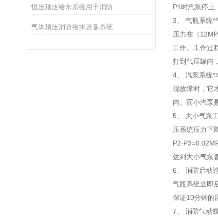
恒压顶压给水系统用于消防
P1时汽泵停止
3、 气瓶系统
气体顶压消防给水设备系统
压力在（12M
工作。工作过
打到气压罐内
4、 汽泵系
现故障时，它
内。而小汽泵
5、 大小气
压系统压力下降
P2-P3=0
达到大小气泵
6、 消防启动
气瓶系统立即
保证10分钟
7、 消防气