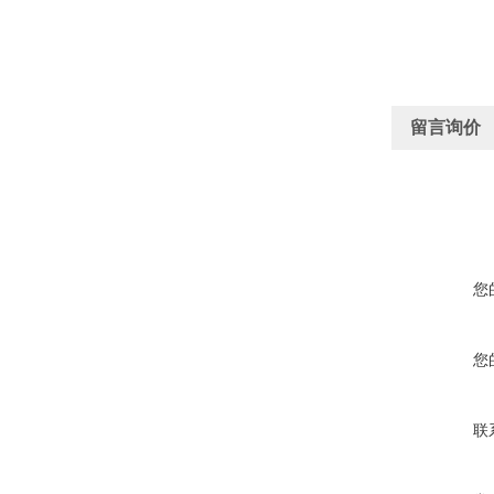
留言询价
您
您
联