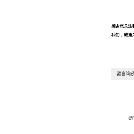
感谢您关注
我们，诚邀为
留言询
您