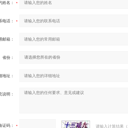
的姓名：
系电话：
用邮箱：
省份：
细地址：
充说明：
验证码：
请输入计算结果（