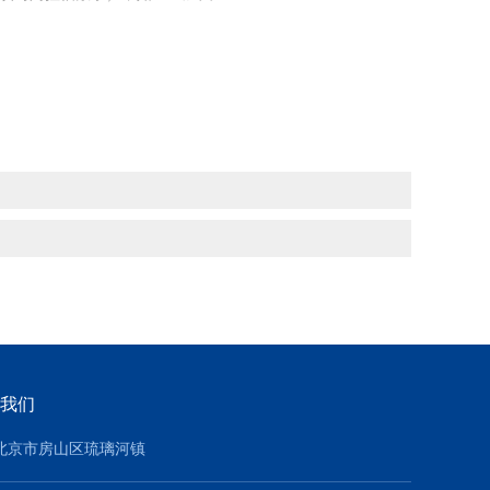
我们
北京市房山区琉璃河镇