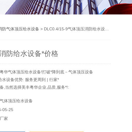
消防气体顶压给水设备
> DLC0.4/15-9气体顶压消防给水设备*价格
消防给水设备*价格
粤华气体顶压给水设备!打破*降到底－气体顶压设备
给水设备优势: 服务更周到 | 行家*
,当然选择美丰粤华企业,品质,服务*!:
气体顶压给水设备
05-25
厂家