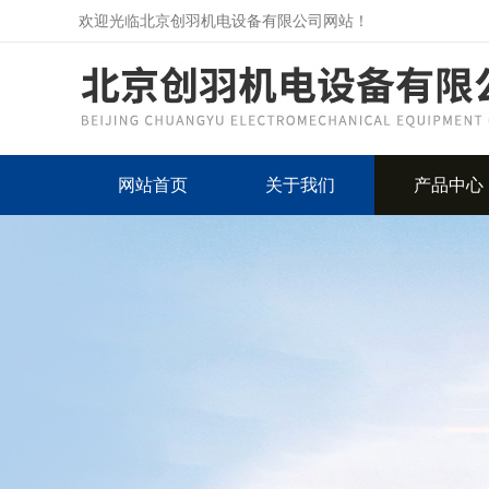
欢迎光临北京创羽机电设备有限公司网站！
网站首页
关于我们
产品中心