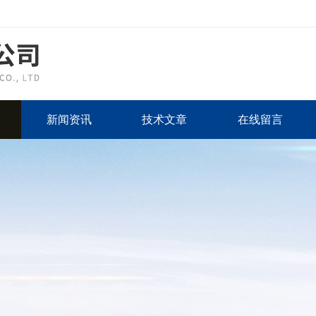
新闻资讯
技术文章
在线留言