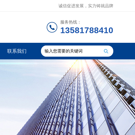
诚信促进发展，实力铸就品牌
服务热线：
13581788410
联系我们