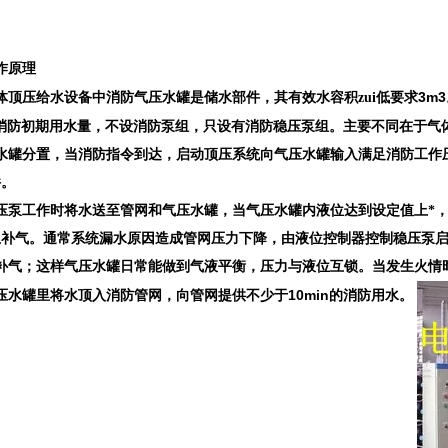
作原理
3m3
压给水设备中消防气压水罐是储水部件，其有效水容积zui低要求
消防初期用水量，不设消防泵组，只设有消防稳压泵组。主要不同在于气
水罐分置，当消防指令到达，启动顶压系统向气压水罐输入满足消防工作
件。
工作时将水送至管网和气压水罐，当气压水罐内液位达到设定值上*，
止补气。通常系统漏水原因造成管网压力下降，由液位控制器控制稳压泵
补气；这样气压水罐日常能做到气液平衡，压力与液位互锁。当发生火情
10min
压水罐里将水顶入消防管网，向管网提供不少于
的消防用水。