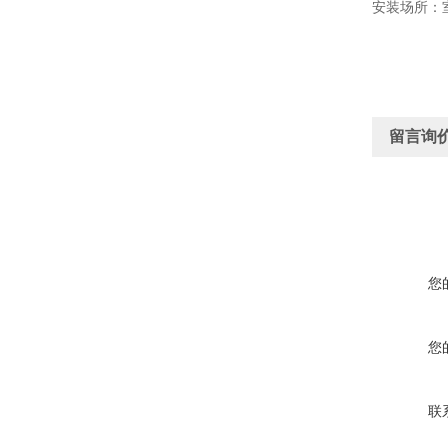
安装场所：
留言询
您
您
联