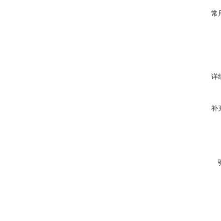
常
详
补