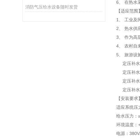
6、 在热
消防气压给水设备随时发货
【适应范围
1、 工业
2、 热水
3、 作为
4、 农村
5、 旅游
定压补水罐
定压补水罐
定压补水罐
定压补水罐
【安装要求
适应系统压力：
给水压力：≥0
环境温度：+
电源：380V/