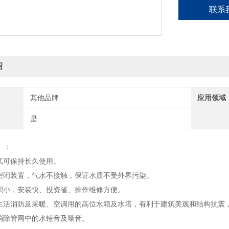
联系
绍
其他品牌
应用领域
是
】：
充气可保持长久使用。
为密闭装置，气水不接触，保证水质不受外界污染。
面积小，安装快、投资省、操作维修方便。
代生活消防及采暖、空调用的高位水箱及水塔，有利于建筑美观和结构抗震
动消除管网中的水锤音及噪音。