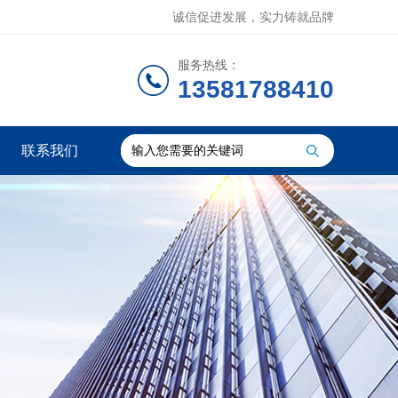
诚信促进发展，实力铸就品牌
服务热线：
13581788410
联系我们