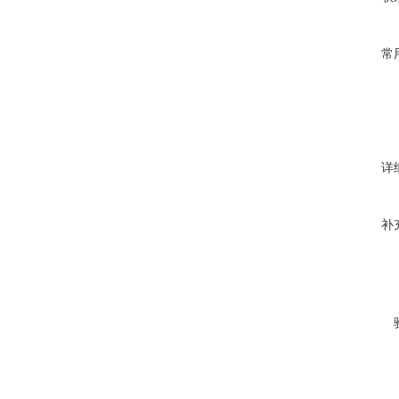
常
详
补