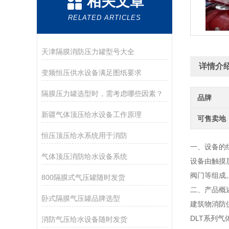
相关文章
RELATED ARTICLES
天津隔膜消防压力罐型号大全
详情介
变频恒压供水设备满足图纸要求
隔膜压力罐选型时，需考虑哪些因素？
品牌
新疆气体顶压给水设备工作原理
可售卖地
恒压顶压给水系统用于消防
一、设备的
气体顶压消防给水设备系统
设备由触摸
阀门等组成
800隔膜式气压罐随时发货
二、产品概
卧式隔膜气压罐品牌选型
建筑物消防
DLT系列气
消防气压给水设备随时发货