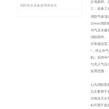
占地面积、
消防供水设备使用寿命长
三：设备工
消防气体顶
10min
与气压水罐
消防部件。
日常稳压泵
*，停止补
机）启停补
匀充入气压
应用范围：
1)为消防
2)主要用
3)泡沫灭
4)可用于