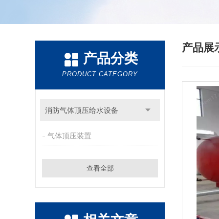
产品展
产品分类
PRODUCT CATEGORY
消防气体顶压给水设备
气体顶压装置
查看全部