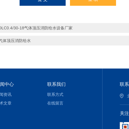
DLC0.4/30-18气体顶压消防给水设备厂家
气体顶压消防给水
闻中心
联系我们
联系
闻资讯
联系方式
术文章
在线留言
关注