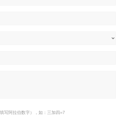
填写阿拉伯数字），如：三加四=7