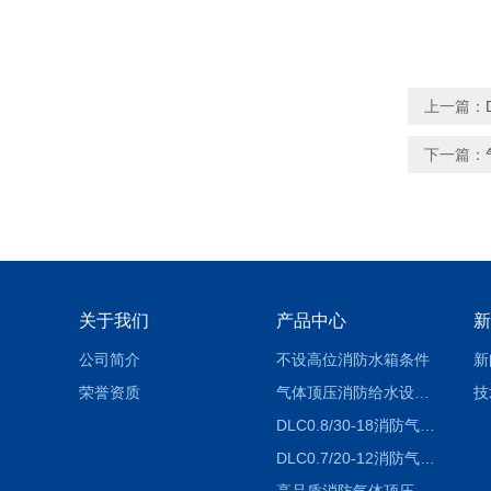
上一篇：
下一篇：
关于我们
产品中心
新
公司简介
不设高位消防水箱条件
新
荣誉资质
气体顶压消防给水设备（气压罐）工作原理
技
DLC0.8/30-18消防气体顶压设备价格
DLC0.7/20-12消防气体顶压给水设备厂家
高品质消防气体顶压给水设备价格