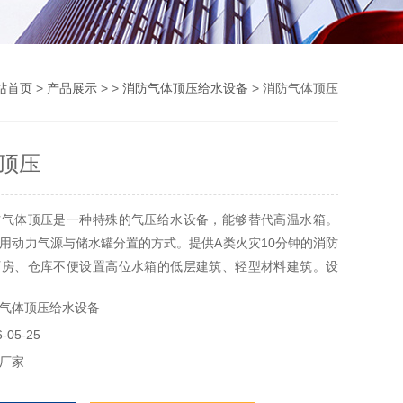
站首页
>
产品展示
> >
消防气体顶压给水设备
> 消防气体顶压
顶压
防气体顶压是一种特殊的气压给水设备，能够替代高温水箱。
用动力气源与储水罐分置的方式。提供A类火灾10分钟的消防
厂房、仓库不便设置高位水箱的低层建筑、轻型材料建筑。设
层建筑的任何需要的楼层，*部或整体保护都能适用，满足
气体顶压给水设备
初期用水量。
05-25
厂家