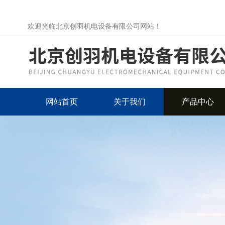
欢迎光临北京创羽机电设备有限公司网站！
网站首页
关于我们
产品中心