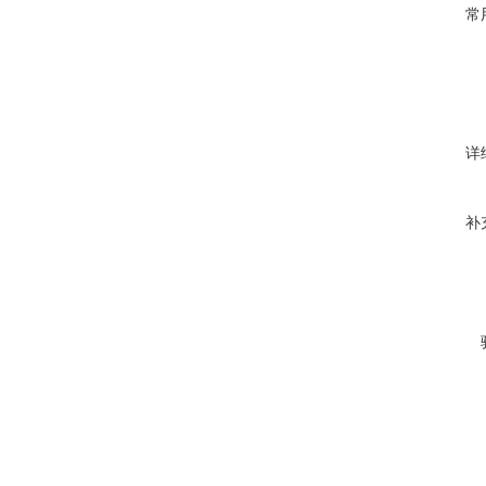
常
详
补