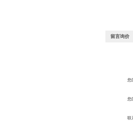
留言询价
您
您
联