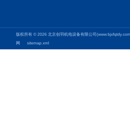
版权所有 © 2026 北京创羽机电设备有限公司(www.bjxfqtdy.com) 
网
sitemap.xml