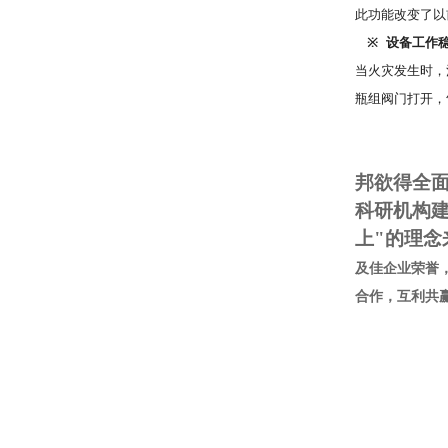
此功能改变了以
※
设备工作
当火灾发生时，
瓶组阀门打开，
邦欲得全
科研机构建
上"的理
及佳企业荣誉
合作，互利共赢