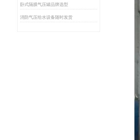
卧式隔膜气压罐品牌选型
消防气压给水设备随时发货