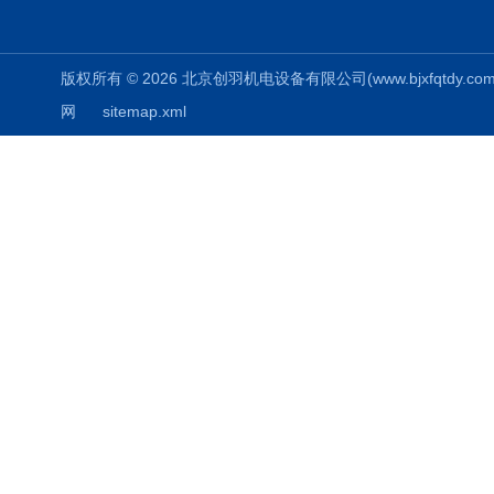
版权所有 © 2026 北京创羽机电设备有限公司(www.bjxfqtdy.com) 
网
sitemap.xml