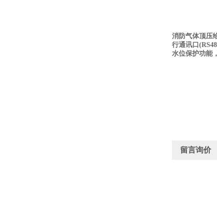
消防气体顶压
行通讯口
(RS48
水位保护功能
留言询价