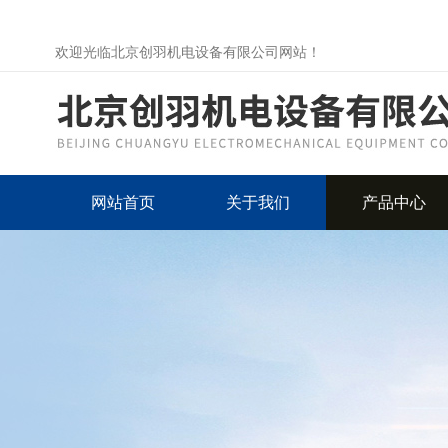
欢迎光临北京创羽机电设备有限公司网站！
网站首页
关于我们
产品中心