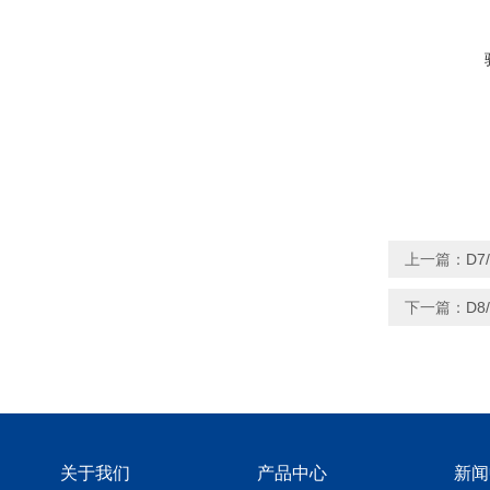
上一篇：
D7
下一篇：
D
关于我们
产品中心
新闻