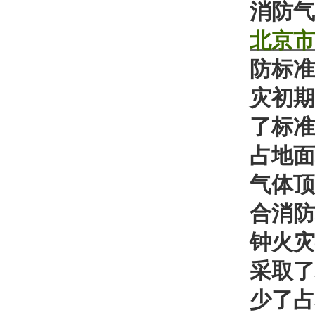
消防气
北京市
防标准
灾初期
了标准
占地面
气体顶
合消防
钟火灾
采取了
少了占