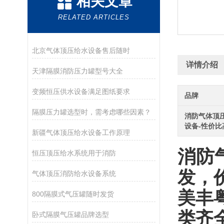
相关文章
RELATED ARTICLES
北京气体顶压给水设备售后随时
详情介绍
天津隔膜消防压力罐型号大全
变频恒压供水设备满足图纸要求
品牌
隔膜压力罐选型时，需考虑哪些因素？
消防气体顶
设备-性价比
新疆气体顶压给水设备工作原理
消防
恒压顶压给水系统用于消防
发，
气体顶压消防给水设备系统
美丰
800隔膜式气压罐随时发货
类齐
卧式隔膜气压罐品牌选型