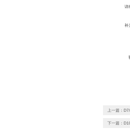
详
补
上一篇：
D7
下一篇：
D1