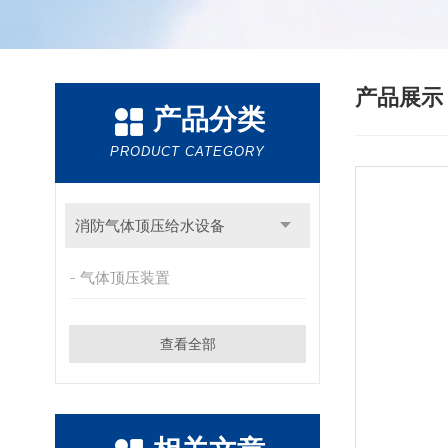
产品展
产品分类
PRODUCT CATEGORY
消防气体顶压给水设备
气体顶压装置
查看全部