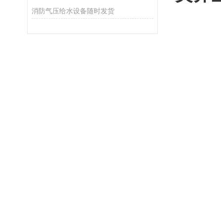
消防气压给水设备随时发货