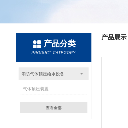
产品展
产品分类
PRODUCT CATEGORY
消防气体顶压给水设备
气体顶压装置
查看全部