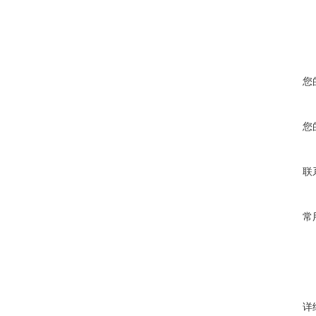
您
您
联
常
详