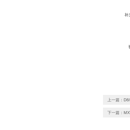
补
上一篇：
D
下一篇：
M