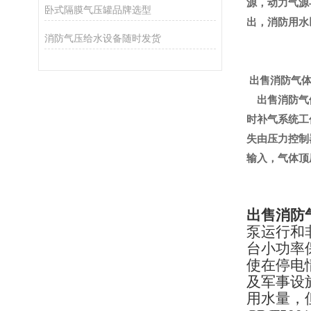
源，动力气源
卧式隔膜气压罐品牌选型
出，消防用水
消防气压给水设备随时发货
出售消防气
出售消防气
时补气系统工
失由压力控制
输入，气体顶
出售消防
泵运行和
台小功率
使在停电
及军事设
用水量，