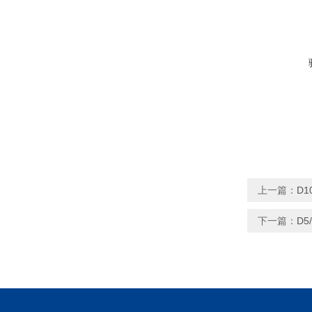
上一篇：
D
下一篇：
D