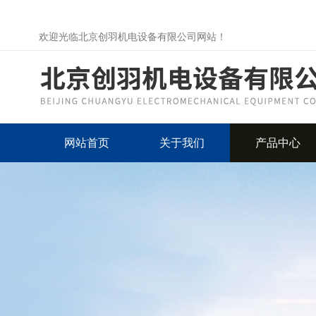
欢迎光临北京创羽机电设备有限公司网站！
网站首页
关于我们
产品中心