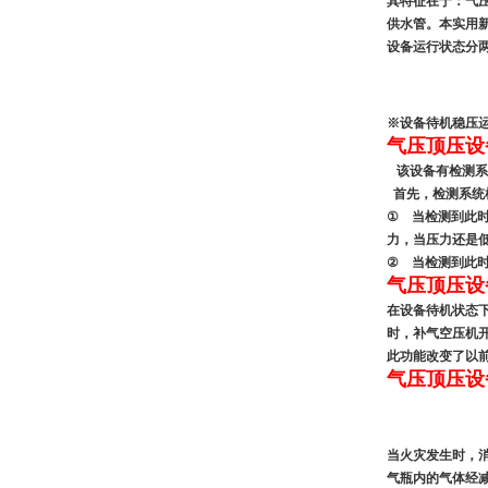
其特征在于：气
供水管。本实用
设备运行状态分
※
设备待机稳压
气压顶压设
该设备有检测系
首先，检测系统
①
当检测到此
力，当压力还是
②
当检测到此
气压顶压设
在设备待机状态
时，补气空压机
此功能改变了以
气压顶压设
当火灾发生时，
气瓶内的气体经