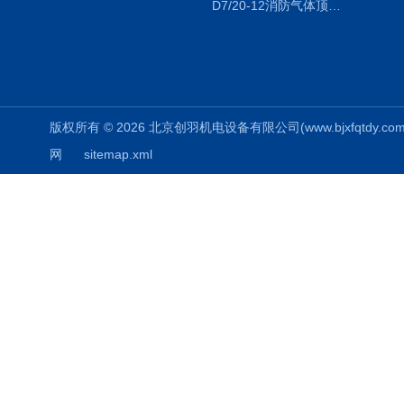
D7/20-12消防气体顶压给水设备-运行成本低
版权所有 © 2026 北京创羽机电设备有限公司(www.bjxfqtdy.com) 
网
sitemap.xml