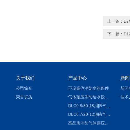
上一篇：
D
下一篇：
D
关于我们
产品中心
新闻
公司简介
不设高位消防水箱条件
新闻
荣誉资质
气体顶压消防给水设备（气压罐）工作原理
技术
DLC0.8/30-18消防气体顶压设备价格
DLC0.7/20-12消防气体顶压给水设备厂家
高品质消防气体顶压给水设备价格