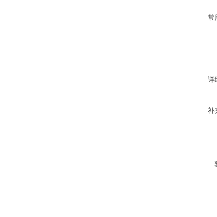
常
详
补