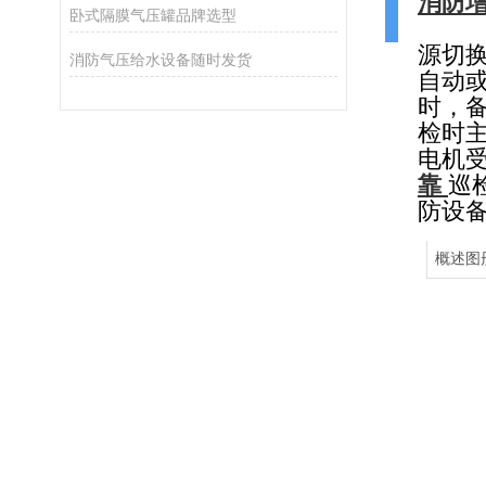
消防
卧式隔膜气压罐品牌选型
源切
消防气压给水设备随时发货
自动
时，
检时
电机
靠
巡
防设备
概述图