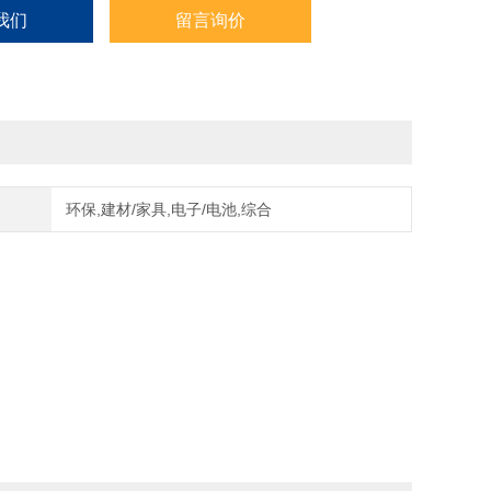
我们
留言询价
环保,建材/家具,电子/电池,综合