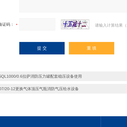
验证码：
请输入计算结果（
SQL1000/0.6拉萨消防压力罐配套稳压设备使用
D7/20-12更换气体顶压气瓶消防气压给水设备