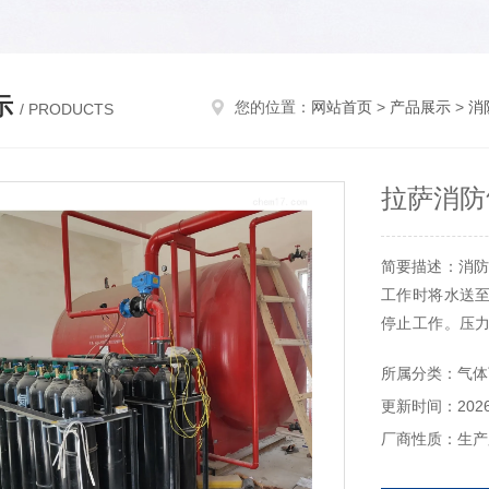
示
您的位置：
网站首页
>
产品展示
>
消
/ PRODUCTS
拉萨消防
简要描述：消防
工作时将水送
停止工作。压
统漏水原因造
所属分类：气体
顶压设备物流园
更新时间：2026-
厂商性质：生产