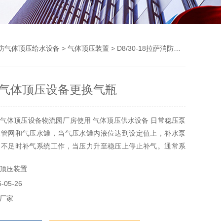
防气体顶压给水设备
>
气体顶压装置
> D8/30-18拉萨消防气体顶压设备更换气瓶
气体顶压设备更换气瓶
气体顶压设备物流园厂房使用 气体顶压供水设备 日常稳压泵
至管网和气压水罐，当气压水罐内液位达到设定值上，补水泵
力不足时补气系统工作，当压力升至稳压上停止补气。通常系
成管网压力下降，由液位控制器控制稳压泵启动补水消防气体
顶压装置
厂房使用
05-26
厂家