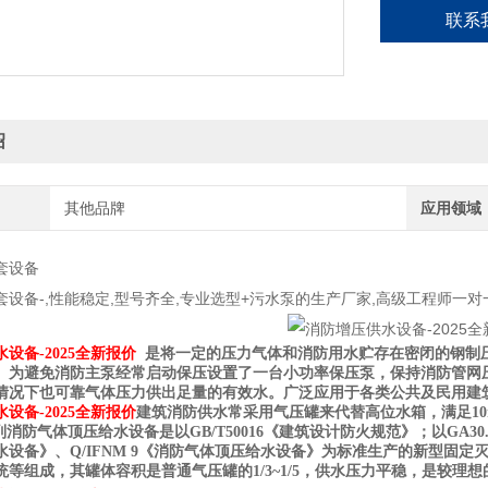
联系
绍
其他品牌
应用领域
套设备
套设备-,性能稳定,型号齐全,专业选型+污水泵的生产厂家,高级工程师一对
设备-2025全新报价
是将一定的压力气体和消防用水贮存在密闭的钢制
。为避免消防主泵经常启动保压设置了一台小功率保压泵，保持消防管网
情况下也可靠气体压力供出足量的有效水。广泛应用于各类公共及民用建
设备-2025全新报价
建筑消防供水常采用气压罐来代替高位水箱，满足
1
列消防气体顶压给水设备是以
GB/T50016
《建筑设计防火规范》；以
GA30
水设备》、
Q/IFNM 9
《消防气体顶压给水设备》为标准生产的新型固定
统等组成，其罐体容积是普通气压罐的
1/3~1/5
，供水压力平稳，是较理想