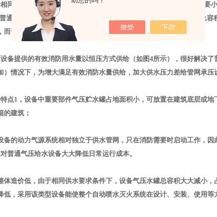
助您的吗？
计相同的有效消防用水量所需气压水罐的容积比普通气压给水设备相比要
普通类型的这一比例约为（
65
％
-75
％）∶（
35
％
-25%
）；如图
4
所示总容
，而普通气压方式设备最多能提供
12m3
有效消防水量；
压设备提供的有效消防用水量以恒压方式供给（如图
4
所示），很好解决了
加）情况下，为增大满足有效消防水量供给，加大供水压力差给管网承压
于特点
1
，设备中重要部件气压贮水罐占地面积小，可放置在建筑底层或地
箱的建筑；
设备的动力气源系统相对独立于供水管网，只在消防需要时启动工作，因
相对普通气压给水设备大大降低日常运行成本。
整体造价低，由于相同供水要求条件下，设备气压水罐总容积大大减小，
降低，采用该类型设备能使整个自动喷水灭火系统在设计、安装、使用等