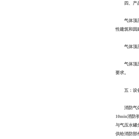
四、产
气体顶压
性建筑和因
气体顶压型
气体顶压消
要求。
五：设
消防气体顶
10min
消防
与气压水罐
供给消防部