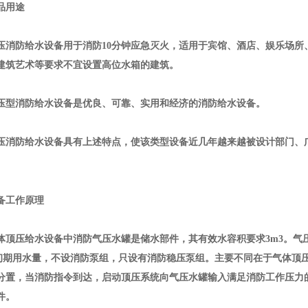
品用途
消防给水设备用于消防
10
分钟应急灭火，适用于宾馆、酒店、娱乐场所
建筑艺术等要求不宜设置高位水箱的建筑。
消防给水设备是优良、可靠、实用和经济的消防给水设备。
防给水设备具有上述特点，使该类型设备近几年越来越被设计部门、广
备工作原理
压给水设备中消防气压水罐是储水部件，其有效水容积要求
3m3
。气
初期用水量，不设消防泵组，只设有消防稳压泵组。主要不同在于气体顶
分置，当消防指令到达，启动顶压系统向气压水罐输入满足消防工作压力
件。