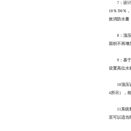
7
：设
10
％∶
90
％，
效消防水量
8
：顶
面积不再增
9
：基
设置高位水
10
顶压
4
所示），
11
系统
至可以适当