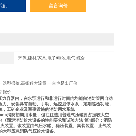
我们
留言询价
环保,建材/家具,电子/电池,电气,综合
一选型报价,高扬程大流量,一台也是出厂价
压力容器内，在水泵运行和非运行时间内均能向消防管网自动
压力。设备具有自动、手动、远控启停水泵，定期巡检功能，
筑，工矿企业及军事设施的消防用水系统
0min
消防初期用水量，但往往选用普通气压罐要占据较大空
.4
《固定消防给水设备的性能要求和试验方法
第
4
部分：消防
灭火装置。该装置由气压水罐、稳压装置、集装装置、止气装
的大型应急消防气压给水设备。