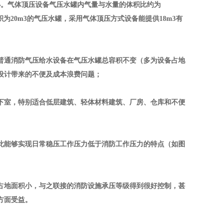
小。气体顶压设备气压水罐内气量与水量的体积比约为
积为
20m3
的气压水罐，采用气体顶压方式设备能提供
18m3
有
普通消防气压给水设备在气压水罐总容积不变（多为设备占地
设计带来的不便及成本浪费问题；
下室，特别适合低层建筑、轻体材料建筑、厂房、仓库和不便
此能够实现日常稳压工作压力低于消防工作压力的特点（如图
占地面积小，与之联接的消防设施承压等级得到很好控制，甚
方面受益。