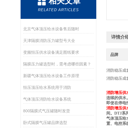
相关文章
RELATED ARTICLES
北京气体顶压给水设备售后随时
详情介
天津隔膜消防压力罐型号大全
变频恒压供水设备满足图纸要求
品牌
隔膜压力罐选型时，需考虑哪些因素？
消防稳压成
新疆气体顶压给水设备工作原理
消防稳压成
恒压顶压给水系统用于消防
消防增压供水
连续的供水
气体顶压消防给水设备系统
即使在停电
消防增压供水
800隔膜式气压罐随时发货
间。
DTJ
系
气体顶压给
卧式隔膜气压罐品牌选型
置、电控系