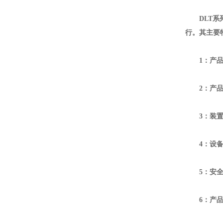
DLT
系
行。其主要
1
：产
2
：产
3
：装
4
：设
5
：安
6
：产