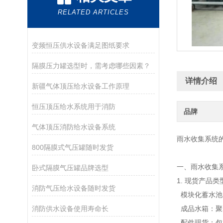
RELATED ARTICLES
变频恒压供水设备满足图纸要求
隔膜压力罐选型时，需考虑哪些因素？
详情介绍
新疆气体顶压给水设备工作原理
恒压顶压给水系统用于消防
品牌
气体顶压消防给水设备系统
雨水
收集系统
800隔膜式气压罐随时发货
一
、雨水
收集
卧式隔膜气压罐品牌选型
1
.
现货产品
类
消防气压给水设备随时发货
模块化
蓄水池
消防供水设备使用寿命长
成品水箱
：
聚
配件
现货
：
包