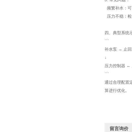
频繁
补水
：
可
压力
不稳
：
检
四
、典型
系统
```
补
水泵 →
止
回
↓
压力
控制器
←
```
通过
合理配置
算
进行优化
。
留言询价