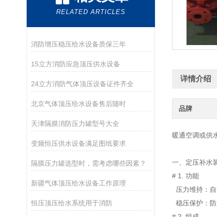
RELATED ARTICLES
消防增压稳压给水设备质保三年
15立方消防应急顶压供水设备
详情介绍
24立方消防气体顶压设备证件齐全
北京气体顶压给水设备售后随时
品牌
天津隔膜消防压力罐型号大全
暖
通空调
或
供
变频恒压供水设备满足图纸要求
一
、定
压补水
隔膜压力罐选型时，需考虑哪些因素？
#
1.
功能
新疆气体顶压给水设备工作原理
压力维持
：
自
恒压顶压给水系统用于消防
稳压
保护
：
防
#
2.
组成