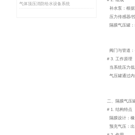
气体顶压消防给水设备系统
补水泵
：
根据
压力
传感器/
隔
膜气压
罐
：
阀门
与管道
：
#
3.
工作原理
当系统
压力低
气压
罐通过
内
二、
隔膜
气压
#
1
.
结构特点
隔
膜设计
：
橡
预充
气压
：
出
#
2
.
作用