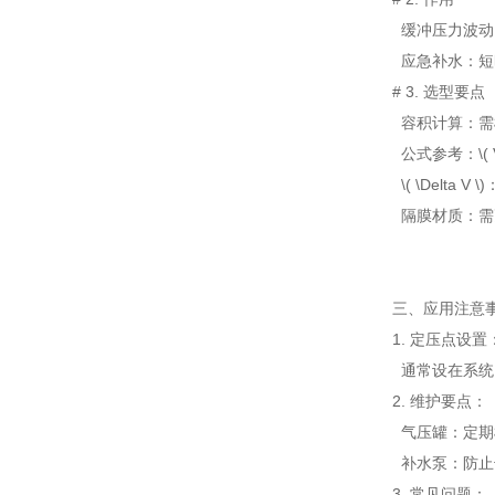
缓冲
压力波动
应急
补水
：短
#
3.
选
型要点
容积计算
：
需
公式参考
：\(
\( \
Delta V
\)
隔
膜材质
：
需
三、
应用
注意
1
.
定
压点
设置
通常
设在系统
2
.
维护要点
：
气压
罐
：定期
补
水泵
：防止
3
.
常见问题
：