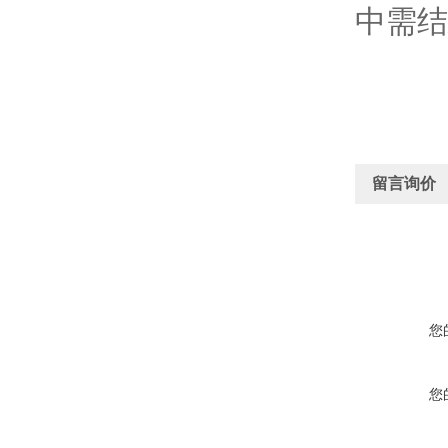
中
需结
留言询价
您
您