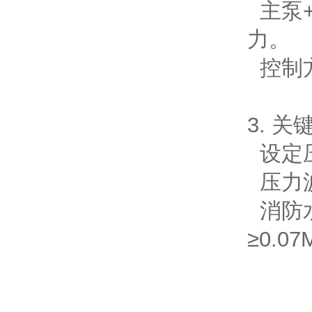
主
泵
力
。
控制
3
.
关
设定
压力
消防
≥0
.07