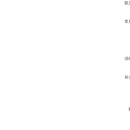
联
常
详
补