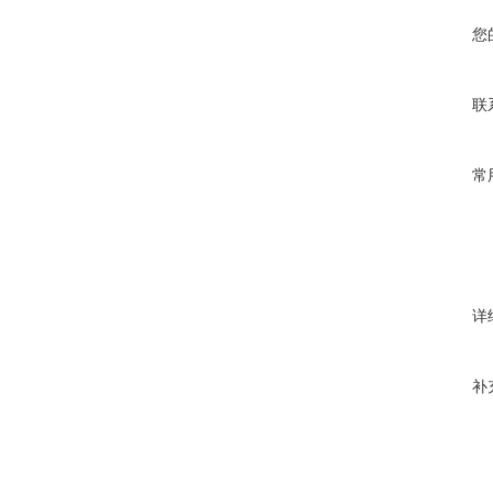
您
联
常
详
补