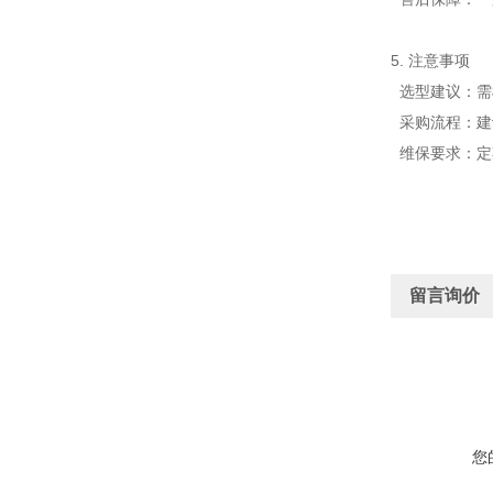
5
.
注意事项
选
型建议
：
需
采购
流程
：
建
维保
要求
：
定
留言询价
您