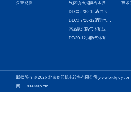
荣誉资质
气体顶压消防给水设备（气压罐）工作原理
技术
DLC0.8/30-18消防气体顶压设备价格
DLC0.7/20-12消防气体顶压给水设备厂家
高品质消防气体顶压给水设备价格
D7/20-12消防气体顶压给水设备-运行成本低
版权所有 © 2026 北京创羽机电设备有限公司(www.bjxfqtdy.com) 
网
sitemap.xml