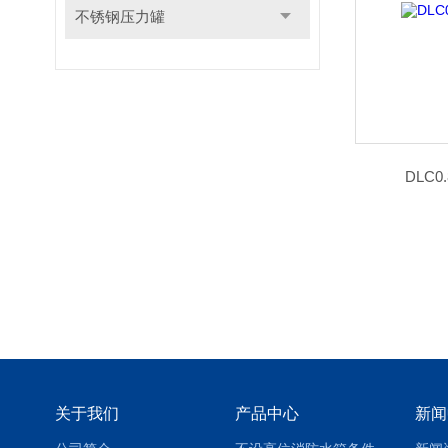
不锈钢压力罐
DLC0
关于我们
产品中心
新闻