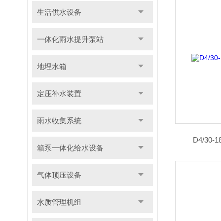
生活供水设备
一体化雨水提升泵站
地埋水箱
定压补水装置
雨水收集系统
D4/3
箱泵一体化给水设备
气体顶压设备
水质管理机组