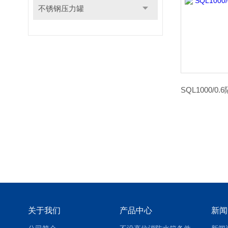
不锈钢压力罐
关于我们
产品中心
新闻