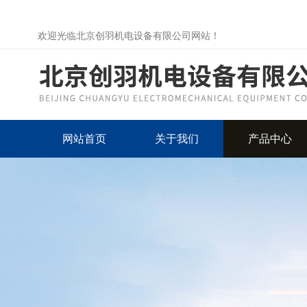
欢迎光临北京创羽机电设备有限公司网站！
网站首页
关于我们
产品中心