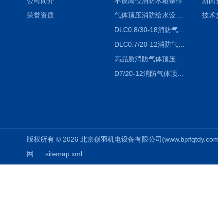
公司简介
不设高位消防水箱条件
新闻
荣誉资质
气体顶压消防给水设备（气压罐）工作原理
技术
DLC0.8/30-18消防气体顶压设备价格
DLC0.7/20-12消防气体顶压给水设备厂家
高品质消防气体顶压给水设备价格
D7/20-12消防气体顶压给水设备-运行成本低
版权所有 © 2026 北京创羽机电设备有限公司(www.bjxfqtdy.com) 
网
sitemap.xml