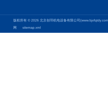
版权所有 © 2026 北京创羽机电设备有限公司(www.bjxfqtdy.com) 
网
sitemap.xml