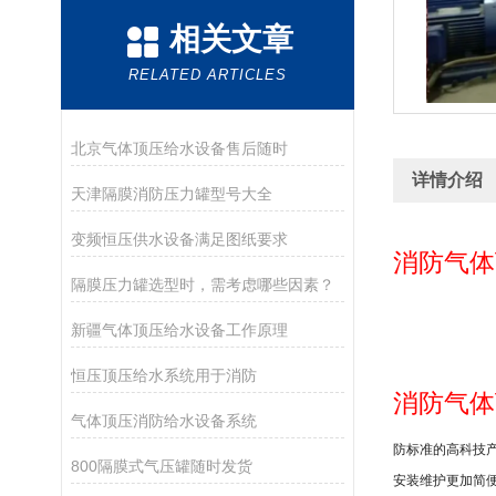
相关文章
RELATED ARTICLES
北京气体顶压给水设备售后随时
详情介绍
天津隔膜消防压力罐型号大全
变频恒压供水设备满足图纸要求
消防气体
隔膜压力罐选型时，需考虑哪些因素？
新疆气体顶压给水设备工作原理
恒压顶压给水系统用于消防
消防气体
气体顶压消防给水设备系统
防标准的高科技
800隔膜式气压罐随时发货
安装维护更加简