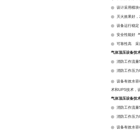
◎
设计采用模块
◎
灭火效果好，
◎
设备运行稳定
◎
安全性能好
◎
可靠性高
采
气体顶压设备技
◎
消防工作流量
◎
消防工作压力
◎
设备有效水容
术和
UPS
技术，
气体顶压设备技
◎
消防工作流量
◎
消防工作压力
◎
设备有效水容