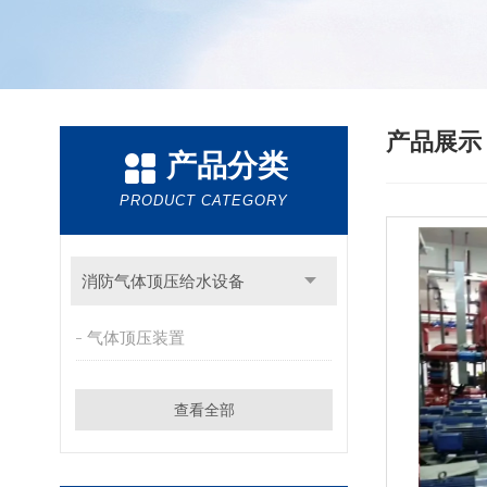
产品展
产品分类
PRODUCT CATEGORY
消防气体顶压给水设备
气体顶压装置
查看全部