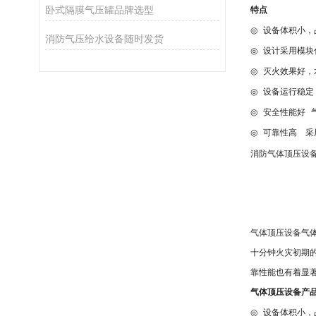
卧式隔膜气压罐品牌选型
特点
◎
设备体积小，
消防气压给水设备随时发货
◎
设计采用模块
◎
灭火效果好，
◎
设备运行稳定
◎
安全性能好
◎
可靠性高
采
消防气体顶压设备
气体顶压设备
气
十分钟火灾初期
靠性能也有着显
气体顶压设备产
◎
设备体积小，