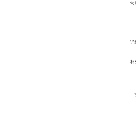
常
详
补