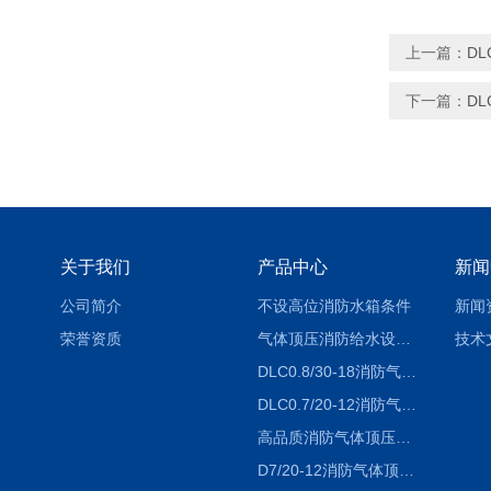
上一篇：
DL
下一篇：
DL
关于我们
产品中心
新闻
公司简介
不设高位消防水箱条件
新闻
荣誉资质
气体顶压消防给水设备（气压罐）工作原理
技术
DLC0.8/30-18消防气体顶压设备价格
DLC0.7/20-12消防气体顶压给水设备厂家
高品质消防气体顶压给水设备价格
D7/20-12消防气体顶压给水设备-运行成本低